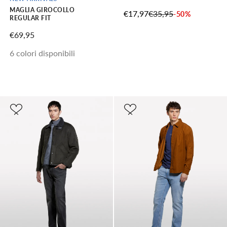
MAGLIA GIROCOLLO
PREZZO SCONTATO
PREZZO
€17,97
€35,95
-50%
REGULAR FIT
PREZZO SCONTATO
€69,95
6 colori disponibili