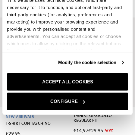
This website uses technical cookies, which are
necessary for it to function, and optional first-party and
third-party cookies (for analytics, preferences and
marketing) to improve your browsing experience and
provide you with personalised content and
advertisements. You can accept all cookies or choose
which ones to allow by clicking on the relevant buttons.
By clicking on the X in the top right-hand corner, you
reject optional cookies and can continue browsing without
Modify the cookie selection
any cookies or tracking tools other than technical ones
being installed.If you would like more information about
the cookies used,
click here
.
ACCEPT ALL COOKIES
CONFIGURE
T-SHIRT GIROCOLLO
NEW ARRIVALS
REGULAR FIT
T-SHIRT CON TASCHINO
PREZZO SCONTATO
PREZZO
€14,97
€29,95
-50%
PREZZO SCONTATO
€29,95