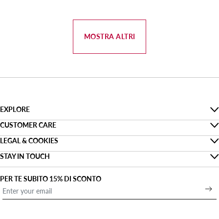
MOSTRA ALTRI
EXPLORE
The Denim Guide
CUSTOMER CARE
Faq
LEGAL & COOKIES
Sostenibilità
Privacy
STAY IN TOUCH
Trova il mio ordine
Smaltimento imballaggi
Trova un negozio
Cookies
Spedizione
PER TE SUBITO 15% DI SCONTO
About us
Apri un negozio
Condizioni di vendita
Pagamento
Denim For Two
Lavora con noi
Informazioni legali
Resi