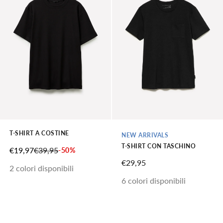
T-SHIRT A COSTINE
NEW ARRIVALS
T-SHIRT CON TASCHINO
PREZZO SCONTATO
PREZZO
€19,97
€39,95
-50%
PREZZO SCONTATO
€29,95
2 colori disponibili
6 colori disponibili